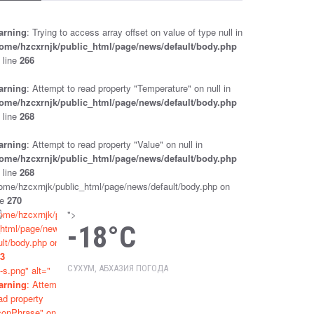
НЕДВИЖИМОСТИ» В ПЕРВОМ
ЧТЕНИИ
arning
: Trying to access array offset on value of type null in
Sep 25, 2024
Новости
ome/hzcxrnjk/public_html/page/news/default/body.php
 line
266
ДЕПУТАТЫ ПАРЛАМЕНТА ПРИНЯЛИ В
ПЕРВОМ ЧТЕНИИ ЗАКОНОПРОЕКТ «О
arning
: Attempt to read property "Temperature" on null in
ВНЕСЕНИИ ИЗМЕНЕНИЙ В
ome/hzcxrnjk/public_html/page/news/default/body.php
КОНСТИТУЦИОННЫЙ ЗАКОН
 line
268
РЕСПУБЛИКИ АБХАЗИЯ «О ВЫБОРАХ
ПРЕЗИДЕНТА РЕСПУБЛИКИ АБХАЗИЯ»
arning
: Attempt to read property "Value" on null in
Sep 25, 2024
Новости
ome/hzcxrnjk/public_html/page/news/default/body.php
 line
268
ПРОВОДИТСЯ ПРОВЕРКА ПО ФАКТУ
ome/hzcxrnjk/public_html/page/news/default/body.php on
НАПАДЕНИЯ НА ДМИТРИЯ (ОТЕЦ
ne
270
ДОРОФЕЙ) ДБАР
ome/hzcxrnjk/publi
">
Sep 25, 2024
Новости
-18°C
html/page/news/de
ult/body.php on line
3
ПАРЛАМЕНТ РАТИФИЦИРОВАЛ
СУХУМ, АБХАЗИЯ ПОГОДА
-s.png" alt="
РОССИЙСКО-АБХАЗСКОЕ
СОГЛАШЕНИЕ О ВЗАИМНОМ
arning
: Attempt to
ПРИЗНАНИИ СУДЕБНЫХ РЕШЕНИЙ
ad property
conPhrase" on null
Sep 25, 2024
Новости