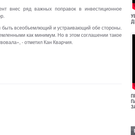
мент внес ряд важных поправок в инвестиционное
р.
У
Д
н быть всеобъемлющий и устраивающий обе стороны.
емленными как минимум. Но в этом соглашении такое
вовала», - отметил Кан Кварчия.
П
П
З