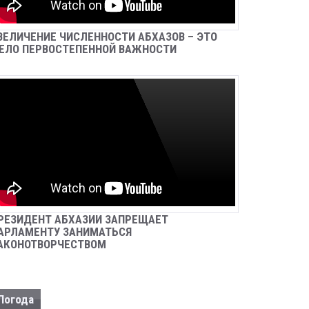
КАЗНАЧЕЙСКОМУ СОПРОВОЖДЕНИЮ
Sep 26, 2024
Новости
ВЕЛИЧЕНИЕ ЧИСЛЕННОСТИ АБХАЗОВ – ЭТО
ЕЛО ПЕРВОСТЕПЕННОЙ ВАЖНОСТИ
ЗАДЕРЖАН БАГАТЕЛИЯ ИРАКЛИЙ
НУГЗАРОВИЧ
Sep 26, 2024
Новости
В С. АНХУА СОТРУДНИКИ МИЛИЦИИ
ИЗЪЯЛИ ОГНЕСТРЕЛЬНОЕ ОРУЖИЕ И
КОРНИ НАРКОСОДЕРЖАЩИХ
РАСТЕНИЙ
Sep 25, 2024
Новости
РЕЗИДЕНТ АБХАЗИИ ЗАПРЕЩАЕТ
УЛИЦУ ИМЕНЕМ ДОБРОВОЛЬЦА
МУРАТА КУДЖЕВА НАЗВАЛИ В СЕЛЕ
АРЛАМЕНТУ ЗАНИМАТЬСЯ
ЧЛОУ
АКОНОТВОРЧЕСТВОМ
Sep 25, 2024
Новости
ДЕПУТАТЫ ПАРЛАМЕНТА ПРИНЯЛИ
Погода
ПРОЕКТ ЗАКОНА «О КАДАСТРЕ