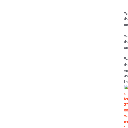
W
/h
on
W
/h
on
W
/h
on
/h
li
/h
c_
fa
27
00
W
re
"I