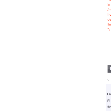
in
/h
li
de
li
">
Fa
#1
/h