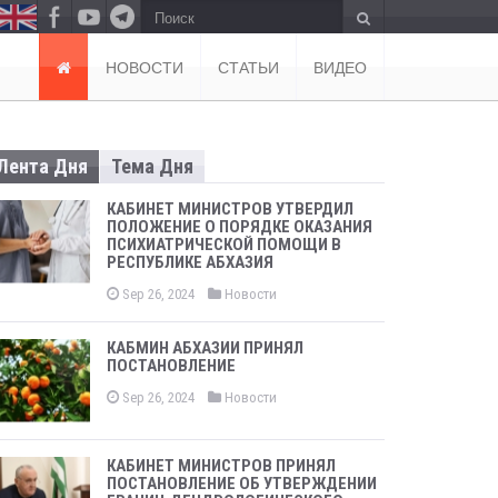
П
Отправить
о
и
НОВОСТИ
СТАТЬИ
ВИДЕО
с
к
Лента Дня
Тема Дня
КАБИНЕТ МИНИСТРОВ УТВЕРДИЛ
ПОЛОЖЕНИЕ О ПОРЯДКЕ ОКАЗАНИЯ
ПСИХИАТРИЧЕСКОЙ ПОМОЩИ В
РЕСПУБЛИКЕ АБХАЗИЯ
Sep 26, 2024
Новости
КАБМИН АБХАЗИИ ПРИНЯЛ
ПОСТАНОВЛЕНИЕ
Sep 26, 2024
Новости
КАБИНЕТ МИНИСТРОВ ПРИНЯЛ
ПОСТАНОВЛЕНИЕ ОБ УТВЕРЖДЕНИИ