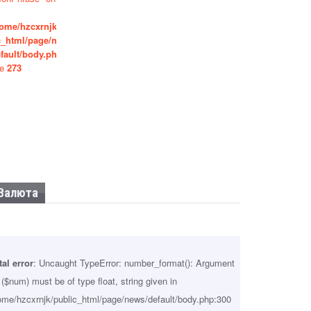
ome/hzcxrnjk/pub
ПРИНЯТ ЗАКОН «ОБ УПРОЩЕННОЙ
c_html/page/news/
СИСТЕМЕ НАЛОГООБЛОЖЕНИЯ»
fault/body.php
on
Sep 25, 2024
Новости
ne
273
«СОГЛАШЕНИЯ, В КОТОРЫХ ВСЕ
ПРЕФЕРЕНЦИИ ПРЕДОСТАВЛЕНЫ
ОДНОЙ СТОРОНЕ, ДЛЯ АБХАЗИИ
НЕПРИЕМЛЕМЫ»
Sep 24, 2024
Новости
Валюта
tal error
: Uncaught TypeError: number_format(): Argument
 ($num) must be of type float, string given in
ome/hzcxrnjk/public_html/page/news/default/body.php:300