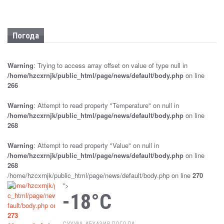
ДЕПУТАТЫ ПАРЛАМЕНТА ПРИНЯЛИ ПРОЕКТ
ЗАКОНА «О КАДАСТРЕ НЕДВИЖИМОСТИ» В
ПЕРВОМ ЧТЕНИИ
Погода
Sep 25, 2024
Новости
ДЕПУТАТЫ ПАРЛАМЕНТА ПРИНЯЛИ В ПЕРВОМ
Warning
: Trying to access array offset on value of type null in
ЧТЕНИИ ЗАКОНОПРОЕКТ «О ВНЕСЕНИИ
/home/hzcxrnjk/public_html/page/news/default/body.php
on line
ИЗМЕНЕНИЙ В КОНСТИТУЦИОННЫЙ ЗАКОН
РЕСПУБЛИКИ АБХАЗИЯ «О ВЫБОРАХ
266
ПРЕЗИДЕНТА РЕСПУБЛИКИ АБХАЗИЯ»
Warning
: Attempt to read property "Temperature" on null in
Sep 25, 2024
Новости
/home/hzcxrnjk/public_html/page/news/default/body.php
on line
268
ПРОВОДИТСЯ ПРОВЕРКА ПО ФАКТУ
НАПАДЕНИЯ НА ДМИТРИЯ (ОТЕЦ ДОРОФЕЙ)
Warning
: Attempt to read property "Value" on null in
ДБАР
/home/hzcxrnjk/public_html/page/news/default/body.php
on line
Sep 25, 2024
Новости
268
/home/hzcxrnjk/public_html/page/news/default/body.php on line
270
ПАРЛАМЕНТ РАТИФИЦИРОВАЛ РОССИЙСКО-
/home/hzcxrnjk/publi
">
АБХАЗСКОЕ СОГЛАШЕНИЕ О ВЗАИМНОМ
-18°C
c_html/page/news/de
ПРИЗНАНИИ СУДЕБНЫХ РЕШЕНИЙ
fault/body.php on line
273
Sep 25, 2024
Новости
СУХУМ, АБХАЗИЯ ПОГОДА