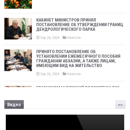
КАБИНЕТ МИНИСТРОВ ПРИНЯЛ
ПОСТАНОВЛЕНИЕ ОБ УТВЕРЖДЕНИИ ГРАНИЦ
ДЕНДРОЛОГИЧЕСКОГО ПАРКА
Sep 26, 2024
Новости
ПРИНЯТО ПОСТАНОВЛЕНИЕ ОБ
УСТАНОВЛЕНИИ ЕЖЕМЕСЯЧНОГО ПОСОБИЯ
ГРАЖДАНАМ АБХАЗИИ, А ТАКЖЕ ЛИЦАМ,
ИМЕЮЩИМ ВИД НА ЖИТЕЛЬСТВО
Sep 26, 2024
Новости
ГЛАВНОКОМАНДУЮЩИЙ ВООРУЖЕННЫМИ
СИЛАМИ, ПРЕЗИДЕНТ АСЛАН БЖАНИЯ
ПРИНЯЛ УЧАСТИЕ В ТОРЖЕСТВЕННОМ
СОБРАНИИ, ПОСВЯЩЕННОМ 31-ОЙ
Видео
все
ГОДОВЩИНЕ ПОБЕДЫ В ОТЕЧЕСТВЕННОЙ
ВОЙНЕ НАРОДА АБХАЗИИ
Sep 26, 2024
Новости