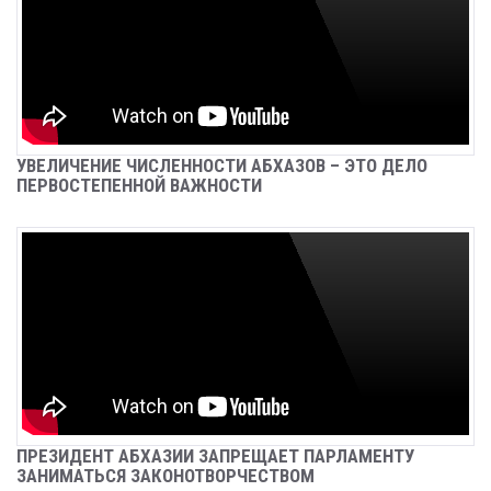
СРЕДСТВА, НАПРАВЛЯЕМЫЕ НА
ВОССТАНОВЛЕНИЕ АЭРОПОРТА «СУХУМ»,
ПОДЛЕЖАТ КАЗНАЧЕЙСКОМУ
СОПРОВОЖДЕНИЮ
Sep 26, 2024
Новости
ЗАДЕРЖАН БАГАТЕЛИЯ ИРАКЛИЙ
УВЕЛИЧЕНИЕ ЧИСЛЕННОСТИ АБХАЗОВ – ЭТО ДЕЛО
НУГЗАРОВИЧ
ПЕРВОСТЕПЕННОЙ ВАЖНОСТИ
Sep 26, 2024
Новости
В С. АНХУА СОТРУДНИКИ МИЛИЦИИ ИЗЪЯЛИ
ОГНЕСТРЕЛЬНОЕ ОРУЖИЕ И КОРНИ
НАРКОСОДЕРЖАЩИХ РАСТЕНИЙ
Sep 25, 2024
Новости
УЛИЦУ ИМЕНЕМ ДОБРОВОЛЬЦА МУРАТА
КУДЖЕВА НАЗВАЛИ В СЕЛЕ ЧЛОУ
Sep 25, 2024
Новости
ПРЕЗИДЕНТ АБХАЗИИ ЗАПРЕЩАЕТ ПАРЛАМЕНТУ
ЗАНИМАТЬСЯ ЗАКОНОТВОРЧЕСТВОМ