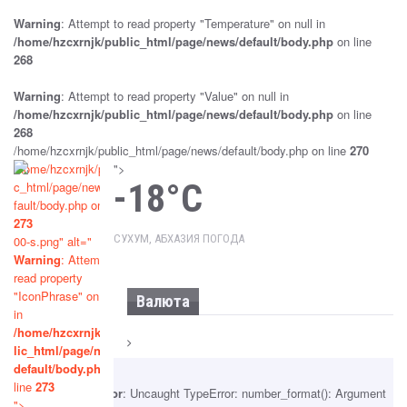
Warning
: Attempt to read property "Temperature" on null in
Sep 25, 2024
Новости
/home/hzcxrnjk/public_html/page/news/default/body.php
on line
268
ПРОВОДИТСЯ ПРОВЕРКА ПО ФАКТУ
НАПАДЕНИЯ НА ДМИТРИЯ (ОТЕЦ ДОРОФЕЙ)
Warning
: Attempt to read property "Value" on null in
ДБАР
/home/hzcxrnjk/public_html/page/news/default/body.php
on line
Sep 25, 2024
Новости
268
/home/hzcxrnjk/public_html/page/news/default/body.php on line
270
ПАРЛАМЕНТ РАТИФИЦИРОВАЛ РОССИЙСКО-
/home/hzcxrnjk/publi
">
АБХАЗСКОЕ СОГЛАШЕНИЕ О ВЗАИМНОМ
-18°C
c_html/page/news/de
ПРИЗНАНИИ СУДЕБНЫХ РЕШЕНИЙ
fault/body.php on line
273
Sep 25, 2024
Новости
СУХУМ, АБХАЗИЯ ПОГОДА
00-s.png" alt="
Warning
: Attempt to
ПРИНЯТ ЗАКОН «ОБ УПРОЩЕННОЙ СИСТЕМЕ
read property
НАЛОГООБЛОЖЕНИЯ»
"IconPhrase" on null
Валюта
Sep 25, 2024
Новости
in
/home/hzcxrnjk/pub
lic_html/page/news/
«СОГЛАШЕНИЯ, В КОТОРЫХ ВСЕ
default/body.php
on
ПРЕФЕРЕНЦИИ ПРЕДОСТАВЛЕНЫ ОДНОЙ
line
273
СТОРОНЕ, ДЛЯ АБХАЗИИ НЕПРИЕМЛЕМЫ»
Fatal error
: Uncaught TypeError: number_format(): Argument
">