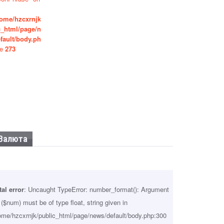
ome/hzcxrnjk/pub
ПРИНЯТ ЗАКОН «ОБ УПРОЩЕННОЙ
c_html/page/news/
СИСТЕМЕ НАЛОГООБЛОЖЕНИЯ»
fault/body.php
on
Sep 25, 2024
Новости
ne
273
«СОГЛАШЕНИЯ, В КОТОРЫХ ВСЕ
ПРЕФЕРЕНЦИИ ПРЕДОСТАВЛЕНЫ
ОДНОЙ СТОРОНЕ, ДЛЯ АБХАЗИИ
НЕПРИЕМЛЕМЫ»
Sep 24, 2024
Новости
Валюта
tal error
: Uncaught TypeError: number_format(): Argument
 ($num) must be of type float, string given in
ome/hzcxrnjk/public_html/page/news/default/body.php:300