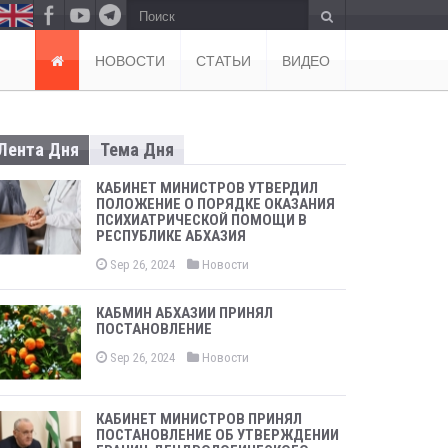
П
Отправить
о
и
НОВОСТИ
СТАТЬИ
ВИДЕО
с
к
Лента Дня
Тема Дня
КАБИНЕТ МИНИСТРОВ УТВЕРДИЛ
ПОЛОЖЕНИЕ О ПОРЯДКЕ ОКАЗАНИЯ
ПСИХИАТРИЧЕСКОЙ ПОМОЩИ В
РЕСПУБЛИКЕ АБХАЗИЯ
Sep 26, 2024
Новости
КАБМИН АБХАЗИИ ПРИНЯЛ
ПОСТАНОВЛЕНИЕ
Sep 26, 2024
Новости
КАБИНЕТ МИНИСТРОВ ПРИНЯЛ
ПОСТАНОВЛЕНИЕ ОБ УТВЕРЖДЕНИИ