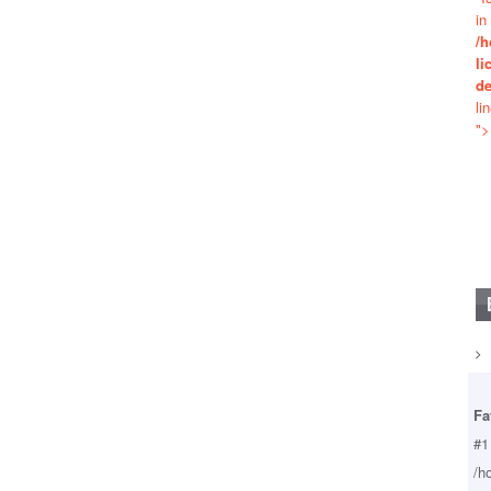
in
/h
li
de
li
">
Fa
#1
/h