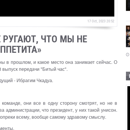
17 Oct, 2023 20:52
 РУГАЮТ, ЧТО МЫ НЕ
ППЕТИТА»
ны в прошлом, и какое место она занимает сейчас. О
 выпуск передачи "Битый час".
едущий - Ибрагим Чкадуа.
О
й команде, они все в одну сторону смотрят, но не в
ва администрации, что президент, у них такой унисон.
? Вопреки всему, вообще самому здравому смыслу.
ументы.