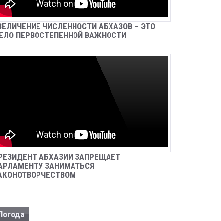
КАЗНАЧЕЙСКОМУ СОПРОВОЖДЕНИЮ
Sep 26, 2024
Новости
ВЕЛИЧЕНИЕ ЧИСЛЕННОСТИ АБХАЗОВ – ЭТО
ЕЛО ПЕРВОСТЕПЕННОЙ ВАЖНОСТИ
ЗАДЕРЖАН БАГАТЕЛИЯ ИРАКЛИЙ
НУГЗАРОВИЧ
Sep 26, 2024
Новости
В С. АНХУА СОТРУДНИКИ МИЛИЦИИ
ИЗЪЯЛИ ОГНЕСТРЕЛЬНОЕ ОРУЖИЕ И
КОРНИ НАРКОСОДЕРЖАЩИХ
РАСТЕНИЙ
Sep 25, 2024
Новости
РЕЗИДЕНТ АБХАЗИИ ЗАПРЕЩАЕТ
УЛИЦУ ИМЕНЕМ ДОБРОВОЛЬЦА
МУРАТА КУДЖЕВА НАЗВАЛИ В СЕЛЕ
АРЛАМЕНТУ ЗАНИМАТЬСЯ
ЧЛОУ
АКОНОТВОРЧЕСТВОМ
Sep 25, 2024
Новости
ДЕПУТАТЫ ПАРЛАМЕНТА ПРИНЯЛИ
Погода
ПРОЕКТ ЗАКОНА «О КАДАСТРЕ