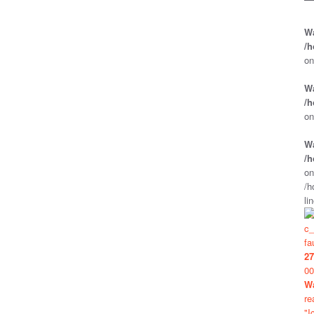
W
/h
on
W
/h
on
W
/h
on
/h
li
/h
c_
fa
27
00
W
re
"I