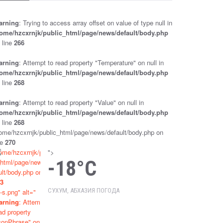
НЕДВИЖИМОСТИ» В ПЕРВОМ
ЧТЕНИИ
arning
: Trying to access array offset on value of type null in
Sep 25, 2024
Новости
ome/hzcxrnjk/public_html/page/news/default/body.php
 line
266
ДЕПУТАТЫ ПАРЛАМЕНТА ПРИНЯЛИ В
ПЕРВОМ ЧТЕНИИ ЗАКОНОПРОЕКТ «О
arning
: Attempt to read property "Temperature" on null in
ВНЕСЕНИИ ИЗМЕНЕНИЙ В
ome/hzcxrnjk/public_html/page/news/default/body.php
КОНСТИТУЦИОННЫЙ ЗАКОН
 line
268
РЕСПУБЛИКИ АБХАЗИЯ «О ВЫБОРАХ
ПРЕЗИДЕНТА РЕСПУБЛИКИ АБХАЗИЯ»
arning
: Attempt to read property "Value" on null in
Sep 25, 2024
Новости
ome/hzcxrnjk/public_html/page/news/default/body.php
 line
268
ПРОВОДИТСЯ ПРОВЕРКА ПО ФАКТУ
ome/hzcxrnjk/public_html/page/news/default/body.php on
НАПАДЕНИЯ НА ДМИТРИЯ (ОТЕЦ
ne
270
ДОРОФЕЙ) ДБАР
ome/hzcxrnjk/publi
">
Sep 25, 2024
Новости
-18°C
html/page/news/de
ult/body.php on line
3
ПАРЛАМЕНТ РАТИФИЦИРОВАЛ
СУХУМ, АБХАЗИЯ ПОГОДА
-s.png" alt="
РОССИЙСКО-АБХАЗСКОЕ
СОГЛАШЕНИЕ О ВЗАИМНОМ
arning
: Attempt to
ПРИЗНАНИИ СУДЕБНЫХ РЕШЕНИЙ
ad property
conPhrase" on null
Sep 25, 2024
Новости