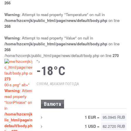
РЕСПУБЛИКИ АБХАЗИЯ «О ВЫБОРАХ
266
ПРЕЗИДЕНТА РЕСПУБЛИКИ АБХАЗИЯ»
Warning
: Attempt to read property "Temperature" on null in
Sep 25, 2024
Новости
/home/hzcxrnjk/public_html/page/news/default/body.php
on line
268
ПРОВОДИТСЯ ПРОВЕРКА ПО ФАКТУ
НАПАДЕНИЯ НА ДМИТРИЯ (ОТЕЦ ДОРОФЕЙ)
Warning
: Attempt to read property "Value" on null in
ДБАР
/home/hzcxrnjk/public_html/page/news/default/body.php
on line
Sep 25, 2024
Новости
268
/home/hzcxrnjk/public_html/page/news/default/body.php on line
270
ПАРЛАМЕНТ РАТИФИЦИРОВАЛ РОССИЙСКО-
/home/hzcxrnjk/publi
">
АБХАЗСКОЕ СОГЛАШЕНИЕ О ВЗАИМНОМ
-18°C
c_html/page/news/de
ПРИЗНАНИИ СУДЕБНЫХ РЕШЕНИЙ
fault/body.php on line
273
Sep 25, 2024
Новости
СУХУМ, АБХАЗИЯ ПОГОДА
00-s.png" alt="
Warning
: Attempt to
ПРИНЯТ ЗАКОН «ОБ УПРОЩЕННОЙ СИСТЕМЕ
read property
НАЛОГООБЛОЖЕНИЯ»
"IconPhrase" on null
Валюта
Sep 25, 2024
Новости
in
/home/hzcxrnjk/pub
1 EUR =
95.0945 RUB
lic_html/page/news/
«СОГЛАШЕНИЯ, В КОТОРЫХ ВСЕ
default/body.php
on
1 USD =
82.2720 RUB
ПРЕФЕРЕНЦИИ ПРЕДОСТАВЛЕНЫ ОДНОЙ