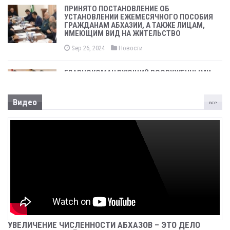
ПРИНЯТО ПОСТАНОВЛЕНИЕ ОБ
УСТАНОВЛЕНИИ ЕЖЕМЕСЯЧНОГО ПОСОБИЯ
ГРАЖДАНАМ АБХАЗИИ, А ТАКЖЕ ЛИЦАМ,
ИМЕЮЩИМ ВИД НА ЖИТЕЛЬСТВО
Sep 26, 2024
Новости
ГЛАВНОКОМАНДУЮЩИЙ ВООРУЖЕННЫМИ
СИЛАМИ, ПРЕЗИДЕНТ АСЛАН БЖАНИЯ
ПРИНЯЛ УЧАСТИЕ В ТОРЖЕСТВЕННОМ
СОБРАНИИ, ПОСВЯЩЕННОМ 31-ОЙ
Видео
все
ГОДОВЩИНЕ ПОБЕДЫ В ОТЕЧЕСТВЕННОЙ
ВОЙНЕ НАРОДА АБХАЗИИ
Sep 26, 2024
Новости
СРЕДСТВА, НАПРАВЛЯЕМЫЕ НА
ВОССТАНОВЛЕНИЕ АЭРОПОРТА «СУХУМ»,
ПОДЛЕЖАТ КАЗНАЧЕЙСКОМУ
СОПРОВОЖДЕНИЮ
Sep 26, 2024
Новости
ЗАДЕРЖАН БАГАТЕЛИЯ ИРАКЛИЙ
УВЕЛИЧЕНИЕ ЧИСЛЕННОСТИ АБХАЗОВ – ЭТО ДЕЛО
НУГЗАРОВИЧ