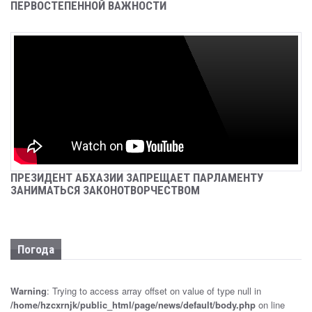
ПЕРВОСТЕПЕННОЙ ВАЖНОСТИ
Sep 26, 2024
Новости
В С. АНХУА СОТРУДНИКИ МИЛИЦИИ ИЗЪЯЛИ
ОГНЕСТРЕЛЬНОЕ ОРУЖИЕ И КОРНИ
НАРКОСОДЕРЖАЩИХ РАСТЕНИЙ
Sep 25, 2024
Новости
УЛИЦУ ИМЕНЕМ ДОБРОВОЛЬЦА МУРАТА
КУДЖЕВА НАЗВАЛИ В СЕЛЕ ЧЛОУ
Sep 25, 2024
Новости
ПРЕЗИДЕНТ АБХАЗИИ ЗАПРЕЩАЕТ ПАРЛАМЕНТУ
ЗАНИМАТЬСЯ ЗАКОНОТВОРЧЕСТВОМ
ДЕПУТАТЫ ПАРЛАМЕНТА ПРИНЯЛИ ПРОЕКТ
ЗАКОНА «О КАДАСТРЕ НЕДВИЖИМОСТИ» В
ПЕРВОМ ЧТЕНИИ
Погода
Sep 25, 2024
Новости
ДЕПУТАТЫ ПАРЛАМЕНТА ПРИНЯЛИ В ПЕРВОМ
Warning
: Trying to access array offset on value of type null in
ЧТЕНИИ ЗАКОНОПРОЕКТ «О ВНЕСЕНИИ
/home/hzcxrnjk/public_html/page/news/default/body.php
on line
ИЗМЕНЕНИЙ В КОНСТИТУЦИОННЫЙ ЗАКОН