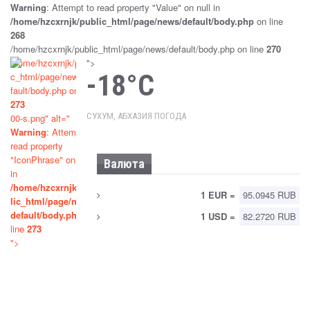
Warning
: Attempt to read property "Value" on null in
ДБАР
/home/hzcxrnjk/public_html/page/news/default/body.php
on line
Sep 25, 2024
Новости
268
/home/hzcxrnjk/public_html/page/news/default/body.php on line
270
ПАРЛАМЕНТ РАТИФИЦИРОВАЛ РОССИЙСКО-
/home/hzcxrnjk/publi
">
АБХАЗСКОЕ СОГЛАШЕНИЕ О ВЗАИМНОМ
-18°C
c_html/page/news/de
ПРИЗНАНИИ СУДЕБНЫХ РЕШЕНИЙ
fault/body.php on line
273
Sep 25, 2024
Новости
СУХУМ, АБХАЗИЯ ПОГОДА
00-s.png" alt="
Warning
: Attempt to
ПРИНЯТ ЗАКОН «ОБ УПРОЩЕННОЙ СИСТЕМЕ
read property
НАЛОГООБЛОЖЕНИЯ»
"IconPhrase" on null
Валюта
Sep 25, 2024
Новости
in
/home/hzcxrnjk/pub
1 EUR =
95.0945 RUB
lic_html/page/news/
«СОГЛАШЕНИЯ, В КОТОРЫХ ВСЕ
default/body.php
on
1 USD =
82.2720 RUB
ПРЕФЕРЕНЦИИ ПРЕДОСТАВЛЕНЫ ОДНОЙ
line
273
СТОРОНЕ, ДЛЯ АБХАЗИИ НЕПРИЕМЛЕМЫ»
">
Sep 24, 2024
Новости