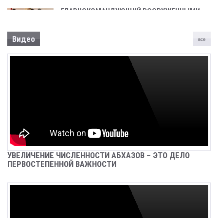
ГЛАВНОКОМАНДУЮЩИЙ ВООРУЖЕННЫМИ
СИЛАМИ, ПРЕЗИДЕНТ АСЛАН БЖАНИЯ
ПРИНЯЛ УЧАСТИЕ В ТОРЖЕСТВЕННОМ
СОБРАНИИ, ПОСВЯЩЕННОМ 31-ОЙ
Видео
все
ГОДОВЩИНЕ ПОБЕДЫ В ОТЕЧЕСТВЕННОЙ
ВОЙНЕ НАРОДА АБХАЗИИ
Sep 26, 2024
Новости
СРЕДСТВА, НАПРАВЛЯЕМЫЕ НА
ВОССТАНОВЛЕНИЕ АЭРОПОРТА «СУХУМ»,
ПОДЛЕЖАТ КАЗНАЧЕЙСКОМУ
СОПРОВОЖДЕНИЮ
Sep 26, 2024
Новости
ЗАДЕРЖАН БАГАТЕЛИЯ ИРАКЛИЙ
УВЕЛИЧЕНИЕ ЧИСЛЕННОСТИ АБХАЗОВ – ЭТО ДЕЛО
НУГЗАРОВИЧ
ПЕРВОСТЕПЕННОЙ ВАЖНОСТИ
Sep 26, 2024
Новости
В С. АНХУА СОТРУДНИКИ МИЛИЦИИ ИЗЪЯЛИ
ОГНЕСТРЕЛЬНОЕ ОРУЖИЕ И КОРНИ
НАРКОСОДЕРЖАЩИХ РАСТЕНИЙ