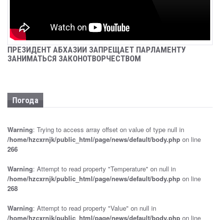
УЛИЦУ ИМЕНЕМ ДОБРОВОЛЬЦА МУРАТА
КУДЖЕВА НАЗВАЛИ В СЕЛЕ ЧЛОУ
Sep 25, 2024
Новости
ПРЕЗИДЕНТ АБХАЗИИ ЗАПРЕЩАЕТ ПАРЛАМЕНТУ
ЗАНИМАТЬСЯ ЗАКОНОТВОРЧЕСТВОМ
ДЕПУТАТЫ ПАРЛАМЕНТА ПРИНЯЛИ ПРОЕКТ
ЗАКОНА «О КАДАСТРЕ НЕДВИЖИМОСТИ» В
ПЕРВОМ ЧТЕНИИ
Погода
Sep 25, 2024
Новости
ДЕПУТАТЫ ПАРЛАМЕНТА ПРИНЯЛИ В ПЕРВОМ
Warning
: Trying to access array offset on value of type null in
ЧТЕНИИ ЗАКОНОПРОЕКТ «О ВНЕСЕНИИ
/home/hzcxrnjk/public_html/page/news/default/body.php
on line
ИЗМЕНЕНИЙ В КОНСТИТУЦИОННЫЙ ЗАКОН
РЕСПУБЛИКИ АБХАЗИЯ «О ВЫБОРАХ
266
ПРЕЗИДЕНТА РЕСПУБЛИКИ АБХАЗИЯ»
Warning
: Attempt to read property "Temperature" on null in
Sep 25, 2024
Новости
/home/hzcxrnjk/public_html/page/news/default/body.php
on line
268
ПРОВОДИТСЯ ПРОВЕРКА ПО ФАКТУ
НАПАДЕНИЯ НА ДМИТРИЯ (ОТЕЦ ДОРОФЕЙ)
Warning
: Attempt to read property "Value" on null in
ДБАР
/home/hzcxrnjk/public_html/page/news/default/body.php
on line