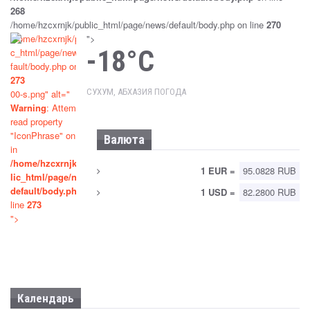
Sep 25, 2024
Новости
268
/home/hzcxrnjk/public_html/page/news/default/body.php on line
270
ПАРЛАМЕНТ РАТИФИЦИРОВАЛ РОССИЙСКО-
/home/hzcxrnjk/publi
">
АБХАЗСКОЕ СОГЛАШЕНИЕ О ВЗАИМНОМ
-18°C
c_html/page/news/de
ПРИЗНАНИИ СУДЕБНЫХ РЕШЕНИЙ
fault/body.php on line
273
Sep 25, 2024
Новости
СУХУМ, АБХАЗИЯ ПОГОДА
00-s.png" alt="
Warning
: Attempt to
ПРИНЯТ ЗАКОН «ОБ УПРОЩЕННОЙ СИСТЕМЕ
read property
НАЛОГООБЛОЖЕНИЯ»
"IconPhrase" on null
Валюта
Sep 25, 2024
Новости
in
/home/hzcxrnjk/pub
1 EUR =
95.0828 RUB
lic_html/page/news/
«СОГЛАШЕНИЯ, В КОТОРЫХ ВСЕ
default/body.php
on
1 USD =
82.2800 RUB
ПРЕФЕРЕНЦИИ ПРЕДОСТАВЛЕНЫ ОДНОЙ
line
273
СТОРОНЕ, ДЛЯ АБХАЗИИ НЕПРИЕМЛЕМЫ»
">
Sep 24, 2024
Новости
Календарь