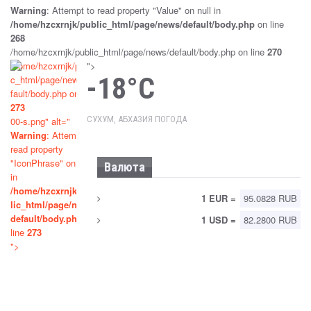
НАПАДЕНИЯ НА ДМИТРИЯ (ОТЕЦ ДОРОФЕЙ)
Warning
: Attempt to read property "Value" on null in
ДБАР
/home/hzcxrnjk/public_html/page/news/default/body.php
on line
Sep 25, 2024
Новости
268
/home/hzcxrnjk/public_html/page/news/default/body.php on line
270
ПАРЛАМЕНТ РАТИФИЦИРОВАЛ РОССИЙСКО-
/home/hzcxrnjk/publi
">
АБХАЗСКОЕ СОГЛАШЕНИЕ О ВЗАИМНОМ
-18°C
c_html/page/news/de
ПРИЗНАНИИ СУДЕБНЫХ РЕШЕНИЙ
fault/body.php on line
273
Sep 25, 2024
Новости
СУХУМ, АБХАЗИЯ ПОГОДА
00-s.png" alt="
Warning
: Attempt to
ПРИНЯТ ЗАКОН «ОБ УПРОЩЕННОЙ СИСТЕМЕ
read property
НАЛОГООБЛОЖЕНИЯ»
"IconPhrase" on null
Валюта
Sep 25, 2024
Новости
in
/home/hzcxrnjk/pub
1 EUR =
95.0828 RUB
lic_html/page/news/
«СОГЛАШЕНИЯ, В КОТОРЫХ ВСЕ
default/body.php
on
1 USD =
82.2800 RUB
ПРЕФЕРЕНЦИИ ПРЕДОСТАВЛЕНЫ ОДНОЙ
line
273
СТОРОНЕ, ДЛЯ АБХАЗИИ НЕПРИЕМЛЕМЫ»
">
Sep 24, 2024
Новости