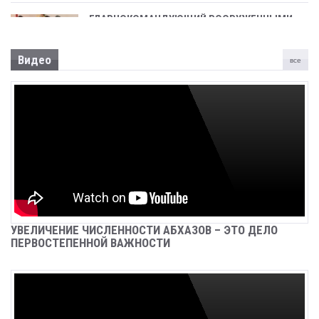
ГЛАВНОКОМАНДУЮЩИЙ ВООРУЖЕННЫМИ
СИЛАМИ, ПРЕЗИДЕНТ АСЛАН БЖАНИЯ
ПРИНЯЛ УЧАСТИЕ В ТОРЖЕСТВЕННОМ
СОБРАНИИ, ПОСВЯЩЕННОМ 31-ОЙ
Видео
все
ГОДОВЩИНЕ ПОБЕДЫ В ОТЕЧЕСТВЕННОЙ
ВОЙНЕ НАРОДА АБХАЗИИ
Sep 26, 2024
Новости
СРЕДСТВА, НАПРАВЛЯЕМЫЕ НА
ВОССТАНОВЛЕНИЕ АЭРОПОРТА «СУХУМ»,
ПОДЛЕЖАТ КАЗНАЧЕЙСКОМУ
СОПРОВОЖДЕНИЮ
Sep 26, 2024
Новости
ЗАДЕРЖАН БАГАТЕЛИЯ ИРАКЛИЙ
УВЕЛИЧЕНИЕ ЧИСЛЕННОСТИ АБХАЗОВ – ЭТО ДЕЛО
НУГЗАРОВИЧ
ПЕРВОСТЕПЕННОЙ ВАЖНОСТИ
Sep 26, 2024
Новости
В С. АНХУА СОТРУДНИКИ МИЛИЦИИ ИЗЪЯЛИ
ОГНЕСТРЕЛЬНОЕ ОРУЖИЕ И КОРНИ
НАРКОСОДЕРЖАЩИХ РАСТЕНИЙ